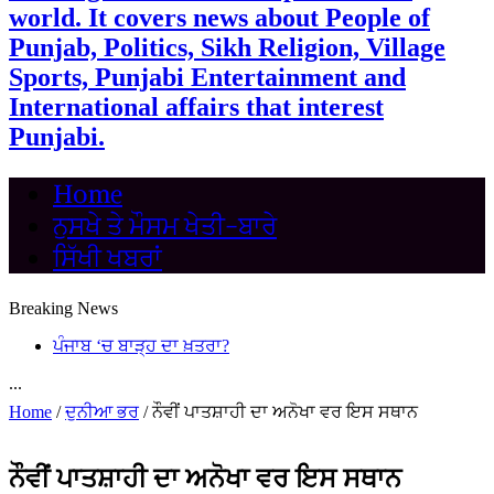
world. It covers news about People of
Punjab, Politics, Sikh Religion, Village
Sports, Punjabi Entertainment and
International affairs that interest
Punjabi.
Home
ਨੁਸਖੇ ਤੇ ਮੌਸਮ ਖੇਤੀ-ਬਾਰੇ
ਸਿੱਖੀ ਖਬਰਾਂ
Breaking News
ਪੰਜਾਬ ‘ਚ ਬਾੜ੍ਹ ਦਾ ਖ਼ਤਰਾ?
...
Home
/
ਦੁਨੀਆ ਭਰ
/
ਨੌਵੀਂ ਪਾਤਸ਼ਾਹੀ ਦਾ ਅਨੋਖਾ ਵਰ ਇਸ ਸਥਾਨ
ਨੌਵੀਂ ਪਾਤਸ਼ਾਹੀ ਦਾ ਅਨੋਖਾ ਵਰ ਇਸ ਸਥਾਨ