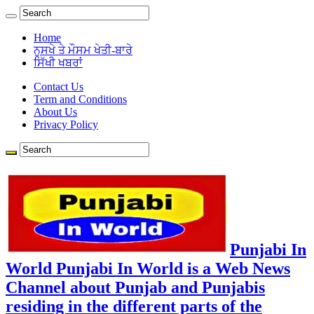
Home
ਨੁਸਖੇ ਤੇ ਮੌਸਮ ਖੇਤੀ-ਬਾਰੇ
ਸਿੱਖੀ ਖਬਰਾਂ
Contact Us
Term and Conditions
About Us
Privacy Policy
Punjabi In
World Punjabi In World is a Web News
Channel about Punjab and Punjabis
residing in the different parts of the