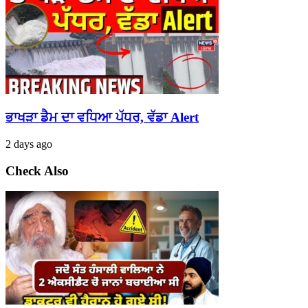
ਭਾਖੜਾ ਡੈਮ ਦਾ ਵਧਿਆ ਪੱਧਰ, ਵੱਡਾ Alert
2 days ago
Check Also