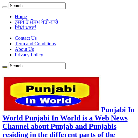
Home
ਨੁਸਖੇ ਤੇ ਮੌਸਮ ਖੇਤੀ-ਬਾਰੇ
ਸਿੱਖੀ ਖਬਰਾਂ
Contact Us
Term and Conditions
About Us
Privacy Policy
Punjabi In
World Punjabi In World is a Web News
Channel about Punjab and Punjabis
residing in the different parts of the