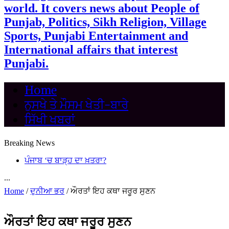
world. It covers news about People of
Punjab, Politics, Sikh Religion, Village
Sports, Punjabi Entertainment and
International affairs that interest
Punjabi.
Home
ਨੁਸਖੇ ਤੇ ਮੌਸਮ ਖੇਤੀ-ਬਾਰੇ
ਸਿੱਖੀ ਖਬਰਾਂ
Breaking News
ਪੰਜਾਬ ‘ਚ ਬਾੜ੍ਹ ਦਾ ਖ਼ਤਰਾ?
...
Home
/
ਦੁਨੀਆ ਭਰ
/
ਔਰਤਾਂ ਇਹ ਕਥਾ ਜਰੂਰ ਸੁਣਨ
ਔਰਤਾਂ ਇਹ ਕਥਾ ਜਰੂਰ ਸੁਣਨ