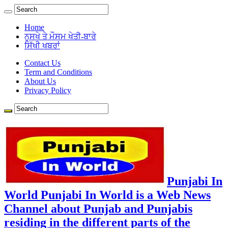
Home
ਨੁਸਖੇ ਤੇ ਮੌਸਮ ਖੇਤੀ-ਬਾਰੇ
ਸਿੱਖੀ ਖਬਰਾਂ
Contact Us
Term and Conditions
About Us
Privacy Policy
Punjabi In
World Punjabi In World is a Web News
Channel about Punjab and Punjabis
residing in the different parts of the