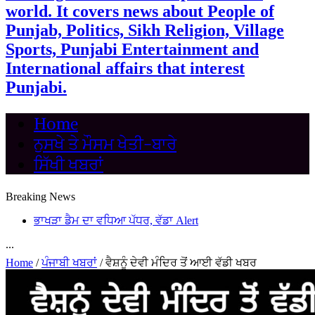
world. It covers news about People of
Punjab, Politics, Sikh Religion, Village
Sports, Punjabi Entertainment and
International affairs that interest
Punjabi.
Home
ਨੁਸਖੇ ਤੇ ਮੌਸਮ ਖੇਤੀ-ਬਾਰੇ
ਸਿੱਖੀ ਖਬਰਾਂ
Breaking News
ਭਾਖੜਾ ਡੈਮ ਦਾ ਵਧਿਆ ਪੱਧਰ, ਵੱਡਾ Alert
...
Home
/
ਪੰਜਾਬੀ ਖਬਰਾਂ
/
ਵੈਸ਼ਨੂੰ ਦੇਵੀ ਮੰਦਿਰ ਤੋਂ ਆਈ ਵੱਡੀ ਖਬਰ