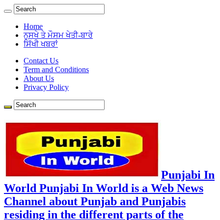
Home
ਨੁਸਖੇ ਤੇ ਮੌਸਮ ਖੇਤੀ-ਬਾਰੇ
ਸਿੱਖੀ ਖਬਰਾਂ
Contact Us
Term and Conditions
About Us
Privacy Policy
Punjabi In
World Punjabi In World is a Web News
Channel about Punjab and Punjabis
residing in the different parts of the