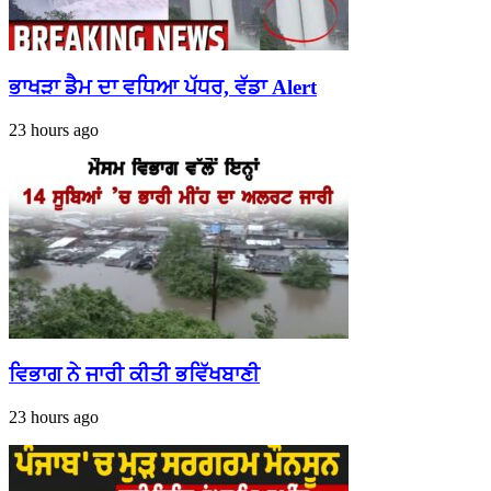
ਭਾਖੜਾ ਡੈਮ ਦਾ ਵਧਿਆ ਪੱਧਰ, ਵੱਡਾ Alert
23 hours ago
ਵਿਭਾਗ ਨੇ ਜਾਰੀ ਕੀਤੀ ਭਵਿੱਖਬਾਣੀ
23 hours ago