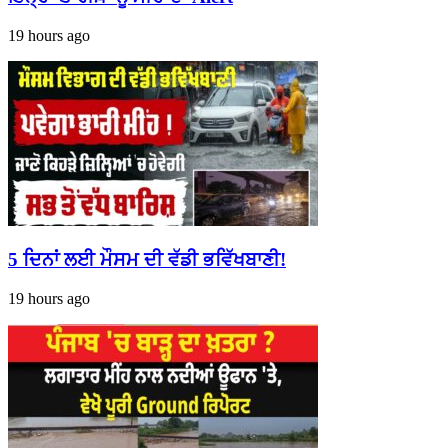
19 hours ago
5 ਦਿਨਾਂ ਲਈ ਮੌਸਮ ਦੀ ਵੱਡੀ ਭਵਿੱਖਬਾਣੀ!
19 hours ago