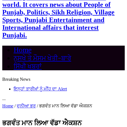
world. It covers news about People of
Punjab, Politics, Sikh Religion, Village
Sports, Punjabi Entertainment and
International affairs that interest
Punjabi.
Home
ਨੁਸਖੇ ਤੇ ਮੌਸਮ ਖੇਤੀ-ਬਾਰੇ
ਸਿੱਖੀ ਖਬਰਾਂ
Breaking News
ਇਨ੍ਹਾਂ ਤਾਰੀਖ਼ਾਂ ਨੂੰ ਮੀਂਹ ਦਾ Alert
...
Home
/
ਦੁਨੀਆ ਭਰ
/
ਭਗਵੰਤ ਮਾਨ ਲਿਆ ਵੱਡਾ ਐਕਸ਼ਨ
ਭਗਵੰਤ ਮਾਨ ਲਿਆ ਵੱਡਾ ਐਕਸ਼ਨ