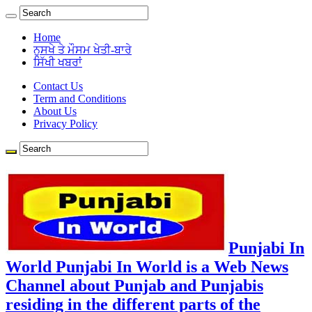
Home
ਨੁਸਖੇ ਤੇ ਮੌਸਮ ਖੇਤੀ-ਬਾਰੇ
ਸਿੱਖੀ ਖਬਰਾਂ
Contact Us
Term and Conditions
About Us
Privacy Policy
Punjabi In
World Punjabi In World is a Web News
Channel about Punjab and Punjabis
residing in the different parts of the