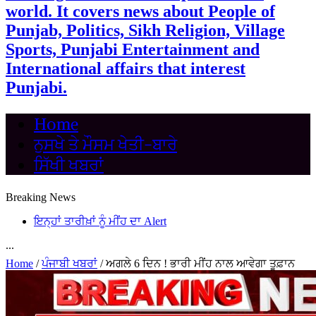
world. It covers news about People of
Punjab, Politics, Sikh Religion, Village
Sports, Punjabi Entertainment and
International affairs that interest
Punjabi.
Home
ਨੁਸਖੇ ਤੇ ਮੌਸਮ ਖੇਤੀ-ਬਾਰੇ
ਸਿੱਖੀ ਖਬਰਾਂ
Breaking News
ਇਨ੍ਹਾਂ ਤਾਰੀਖ਼ਾਂ ਨੂੰ ਮੀਂਹ ਦਾ Alert
...
Home
/
ਪੰਜਾਬੀ ਖਬਰਾਂ
/
ਅਗਲੇ 6 ਦਿਨ ! ਭਾਰੀ ਮੀਂਹ ਨਾਲ ਆਵੇਗਾ ਤੂਫ਼ਾਨ