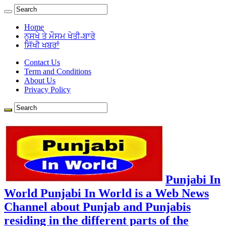
Home
ਨੁਸਖੇ ਤੇ ਮੌਸਮ ਖੇਤੀ-ਬਾਰੇ
ਸਿੱਖੀ ਖਬਰਾਂ
Contact Us
Term and Conditions
About Us
Privacy Policy
Punjabi In
World Punjabi In World is a Web News
Channel about Punjab and Punjabis
residing in the different parts of the