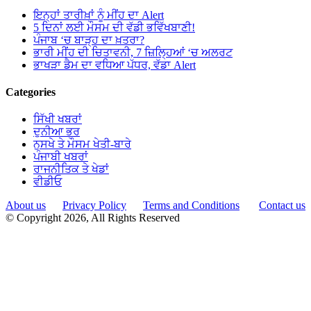
ਇਨ੍ਹਾਂ ਤਾਰੀਖ਼ਾਂ ਨੂੰ ਮੀਂਹ ਦਾ Alert
5 ਦਿਨਾਂ ਲਈ ਮੌਸਮ ਦੀ ਵੱਡੀ ਭਵਿੱਖਬਾਣੀ!
ਪੰਜਾਬ ‘ਚ ਬਾੜ੍ਹ ਦਾ ਖ਼ਤਰਾ?
ਭਾਰੀ ਮੀਂਹ ਦੀ ਚਿਤਾਵਨੀ, 7 ਜ਼ਿਲ੍ਹਿਆਂ ‘ਚ ਅਲਰਟ
ਭਾਖੜਾ ਡੈਮ ਦਾ ਵਧਿਆ ਪੱਧਰ, ਵੱਡਾ Alert
Categories
ਸਿੱਖੀ ਖਬਰਾਂ
ਦੁਨੀਆ ਭਰ
ਨੁਸਖੇ ਤੇ ਮੌਸਮ ਖੇਤੀ-ਬਾਰੇ
ਪੰਜਾਬੀ ਖਬਰਾਂ
ਰਾਜਨੀਤਿਕ ਤੇ ਖੇਡਾਂ
ਵੀਡੀਓ
About us
Privacy Policy
Terms and Conditions
Contact us
© Copyright 2026, All Rights Reserved