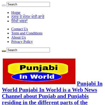
Home
ਨੁਸਖੇ ਤੇ ਮੌਸਮ ਖੇਤੀ-ਬਾਰੇ
ਸਿੱਖੀ ਖਬਰਾਂ
Contact Us
Term and Conditions
About Us
Privacy Policy
Punjabi In
World Punjabi In World is a Web News
Channel about Punjab and Punjabis
residing in the different parts of the