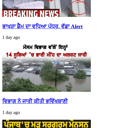
ਭਾਖੜਾ ਡੈਮ ਦਾ ਵਧਿਆ ਪੱਧਰ, ਵੱਡਾ Alert
1 day ago
ਵਿਭਾਗ ਨੇ ਜਾਰੀ ਕੀਤੀ ਭਵਿੱਖਬਾਣੀ
1 day ago