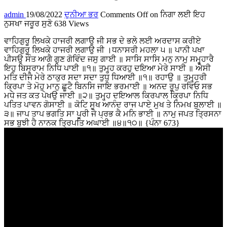
admin
19/08/2022
ਦੁਨੀਆ ਭਰ
Comments Off
on ਨਿਗਾ ਲਈ ਇਹ
ਨੁਸਖਾ ਜਰੂਰ ਸੁਣੋ
638 Views
ਵਾਹਿਗੁਰੂ ਲਿਖਕੇ ਹਾਜਰੀ ਲਗਾਉ ਜੀ ਸਭ ਦੇ ਭਲੇ ਲਈ ਅਰਦਾਸ ਕਰੀਏ
ਵਾਹਿਗੁਰੂ ਲਿਖਕੇ ਹਾਜਰੀ ਲਗਾਉ ਜੀ ।ਧਨਾਸਰੀ ਮਹਲਾ ੫ ॥ ਪਾਨੀ ਪਖਾ
ਪੀਸਉ ਸੰਤ ਆਗੈ ਗੁਣ ਗੋਵਿੰਦ ਜਸੁ ਗਾਈ ॥ ਸਾਸਿ ਸਾਸਿ ਮਨੁ ਨਾਮੁ ਸਮ੍ਹ੍ਹਾਰੈ
ਇਹੁ ਬਿਸ੍ਰਾਮ ਨਿਧਿ ਪਾਈ ॥੧॥ ਤੁਮ੍ਹ੍ਹ ਕਰਹੁ ਦਇਆ ਮੇਰੇ ਸਾਈ ॥ ਐਸੀ
ਮਤਿ ਦੀਜੈ ਮੇਰੇ ਠਾਕੁਰ ਸਦਾ ਸਦਾ ਤੁਧੁ ਧਿਆਈ ॥੧॥ ਰਹਾਉ ॥ ਤੁਮ੍ਹ੍ਹਰੀ
ਕ੍ਰਿਪਾ ਤੇ ਮੋਹੁ ਮਾਨੁ ਛੂਟੈ ਬਿਨਸਿ ਜਾਇ ਭਰਮਾਈ ॥ ਅਨਦ ਰੂਪੁ ਰਵਿਓ ਸਭ
ਮਧੇ ਜਤ ਕਤ ਪੇਖਉ ਜਾਈ ॥੨॥ ਤੁਮ੍ਹ੍ਹ ਦਇਆਲ ਕਿਰਪਾਲ ਕ੍ਰਿਪਾ ਨਿਧਿ
ਪਤਿਤ ਪਾਵਨ ਗੋਸਾਈ ॥ ਕੋਟਿ ਸੂਖ ਆਨੰਦ ਰਾਜ ਪਾਏ ਮੁਖ ਤੇ ਨਿਮਖ ਬੁਲਾਈ ॥
੩॥ ਜਾਪ ਤਾਪ ਭਗਤਿ ਸਾ ਪੂਰੀ ਜੋ ਪ੍ਰਭ ਕੈ ਮਨਿ ਭਾਈ ॥ ਨਾਮੁ ਜਪਤ ਤ੍ਰਿਸਨਾ
ਸਭ ਬੁਝੀ ਹੈ ਨਾਨਕ ਤ੍ਰਿਪਤਿ ਅਘਾਈ ॥੪॥੧੦॥ {ਪੰਨਾ 673}