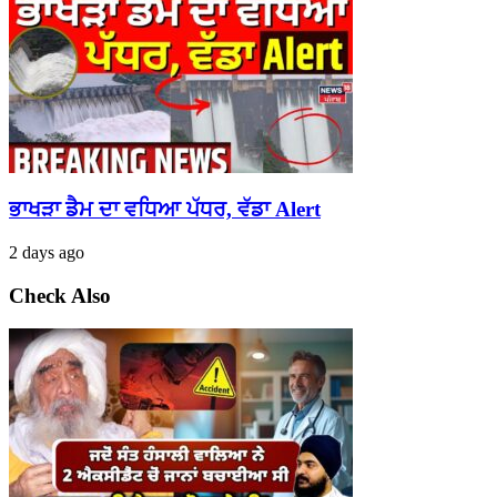
ਭਾਖੜਾ ਡੈਮ ਦਾ ਵਧਿਆ ਪੱਧਰ, ਵੱਡਾ Alert
2 days ago
Check Also