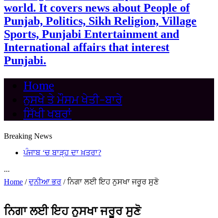
world. It covers news about People of
Punjab, Politics, Sikh Religion, Village
Sports, Punjabi Entertainment and
International affairs that interest
Punjabi.
Home
ਨੁਸਖੇ ਤੇ ਮੌਸਮ ਖੇਤੀ-ਬਾਰੇ
ਸਿੱਖੀ ਖਬਰਾਂ
Breaking News
ਪੰਜਾਬ ‘ਚ ਬਾੜ੍ਹ ਦਾ ਖ਼ਤਰਾ?
...
Home
/
ਦੁਨੀਆ ਭਰ
/
ਨਿਗਾ ਲਈ ਇਹ ਨੁਸਖਾ ਜਰੂਰ ਸੁਣੋ
ਨਿਗਾ ਲਈ ਇਹ ਨੁਸਖਾ ਜਰੂਰ ਸੁਣੋ