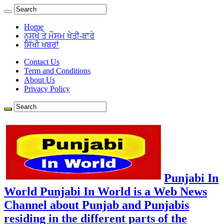
Home
ਨੁਸਖੇ ਤੇ ਮੌਸਮ ਖੇਤੀ-ਬਾਰੇ
ਸਿੱਖੀ ਖਬਰਾਂ
Contact Us
Term and Conditions
About Us
Privacy Policy
Punjabi In
World Punjabi In World is a Web News
Channel about Punjab and Punjabis
residing in the different parts of the