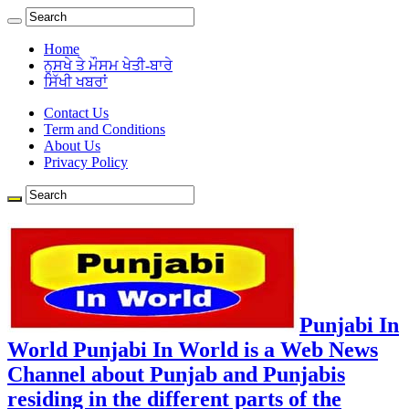
Home
ਨੁਸਖੇ ਤੇ ਮੌਸਮ ਖੇਤੀ-ਬਾਰੇ
ਸਿੱਖੀ ਖਬਰਾਂ
Contact Us
Term and Conditions
About Us
Privacy Policy
Punjabi In
World Punjabi In World is a Web News
Channel about Punjab and Punjabis
residing in the different parts of the