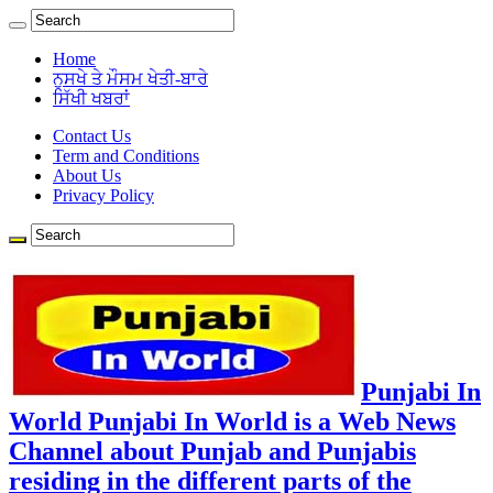
Home
ਨੁਸਖੇ ਤੇ ਮੌਸਮ ਖੇਤੀ-ਬਾਰੇ
ਸਿੱਖੀ ਖਬਰਾਂ
Contact Us
Term and Conditions
About Us
Privacy Policy
Punjabi In
World Punjabi In World is a Web News
Channel about Punjab and Punjabis
residing in the different parts of the