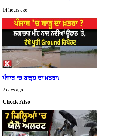
14 hours ago
ਪੰਜਾਬ ‘ਚ ਬਾੜ੍ਹ ਦਾ ਖ਼ਤਰਾ?
2 days ago
Check Also