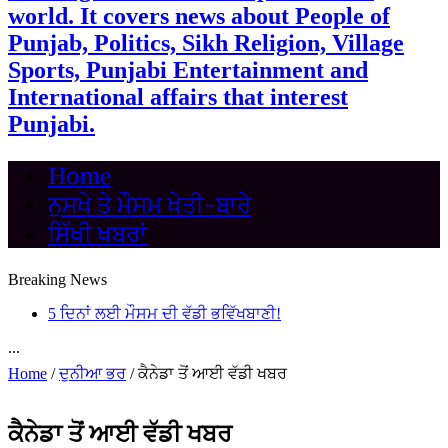
world. It covers news about People of
Punjab, Politics, Sikh Religion, Village
Sports, Punjabi Entertainment and
International affairs that interest
Punjabi.
Home
ਨੁਸਖੇ ਤੇ ਮੌਸਮ ਖੇਤੀ-ਬਾਰੇ
ਸਿੱਖੀ ਖਬਰਾਂ
Breaking News
5 ਦਿਨਾਂ ਲਈ ਮੌਸਮ ਦੀ ਵੱਡੀ ਭਵਿੱਖਬਾਣੀ!
...
Home
/
ਦੁਨੀਆ ਭਰ
/
ਕੈਨੇਡਾ ਤੋਂ ਆਈ ਵੱਡੀ ਖਬਰ
ਕੈਨੇਡਾ ਤੋਂ ਆਈ ਵੱਡੀ ਖਬਰ