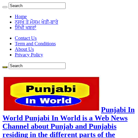
Home
ਨੁਸਖੇ ਤੇ ਮੌਸਮ ਖੇਤੀ-ਬਾਰੇ
ਸਿੱਖੀ ਖਬਰਾਂ
Contact Us
Term and Conditions
About Us
Privacy Policy
Punjabi In
World Punjabi In World is a Web News
Channel about Punjab and Punjabis
residing in the different parts of the