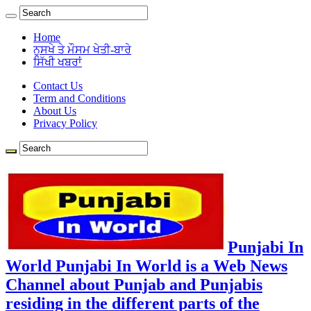
Home
ਨੁਸਖੇ ਤੇ ਮੌਸਮ ਖੇਤੀ-ਬਾਰੇ
ਸਿੱਖੀ ਖਬਰਾਂ
Contact Us
Term and Conditions
About Us
Privacy Policy
Punjabi In
World Punjabi In World is a Web News
Channel about Punjab and Punjabis
residing in the different parts of the