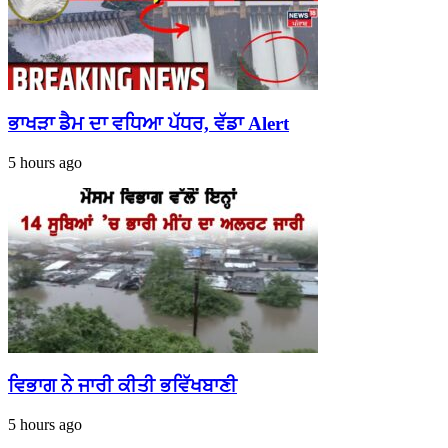
ਭਾਖੜਾ ਡੈਮ ਦਾ ਵਧਿਆ ਪੱਧਰ, ਵੱਡਾ Alert
5 hours ago
ਵਿਭਾਗ ਨੇ ਜਾਰੀ ਕੀਤੀ ਭਵਿੱਖਬਾਣੀ
5 hours ago