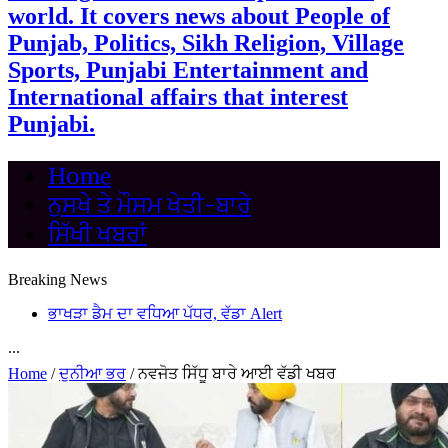
world. It covers news about People of
Punjab, Politics, Sikh Religion, Village
Sports, Punjabi Entertainment and
International affairs that interest
Punjabi.
Home
ਨੁਸਖੇ ਤੇ ਮੌਸਮ ਖੇਤੀ-ਬਾਰੇ
ਸਿੱਖੀ ਖਬਰਾਂ
Breaking News
ਭਾਖੜਾ ਡੈਮ ਦਾ ਵਧਿਆ ਪੱਧਰ, ਵੱਡਾ Alert
...
Home
/
ਦੁਨੀਆ ਭਰ
/
ਨਵਜੋਤ ਸਿੱਧੂ ਬਾਰੇ ਆਈ ਵੱਡੀ ਖਬਰ