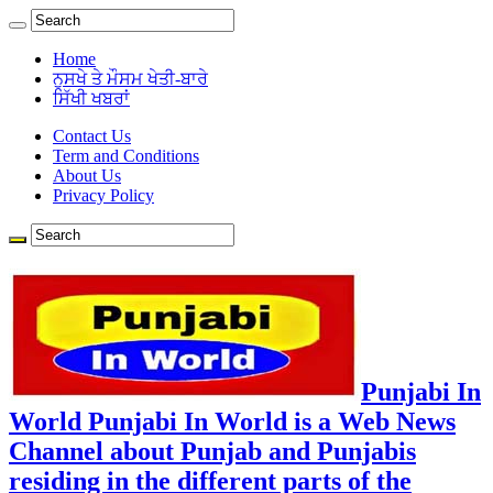
Home
ਨੁਸਖੇ ਤੇ ਮੌਸਮ ਖੇਤੀ-ਬਾਰੇ
ਸਿੱਖੀ ਖਬਰਾਂ
Contact Us
Term and Conditions
About Us
Privacy Policy
Punjabi In
World Punjabi In World is a Web News
Channel about Punjab and Punjabis
residing in the different parts of the