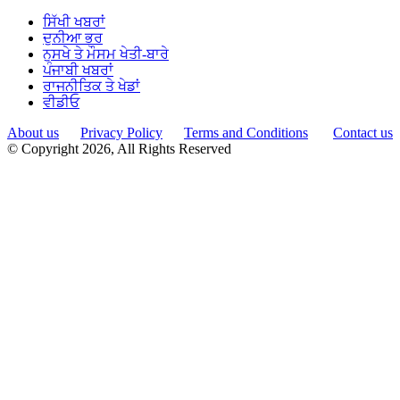
ਸਿੱਖੀ ਖਬਰਾਂ
ਦੁਨੀਆ ਭਰ
ਨੁਸਖੇ ਤੇ ਮੌਸਮ ਖੇਤੀ-ਬਾਰੇ
ਪੰਜਾਬੀ ਖਬਰਾਂ
ਰਾਜਨੀਤਿਕ ਤੇ ਖੇਡਾਂ
ਵੀਡੀਓ
About us
Privacy Policy
Terms and Conditions
Contact us
© Copyright 2026, All Rights Reserved