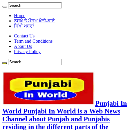
Home
ਨੁਸਖੇ ਤੇ ਮੌਸਮ ਖੇਤੀ-ਬਾਰੇ
ਸਿੱਖੀ ਖਬਰਾਂ
Contact Us
Term and Conditions
About Us
Privacy Policy
Punjabi In
World Punjabi In World is a Web News
Channel about Punjab and Punjabis
residing in the different parts of the