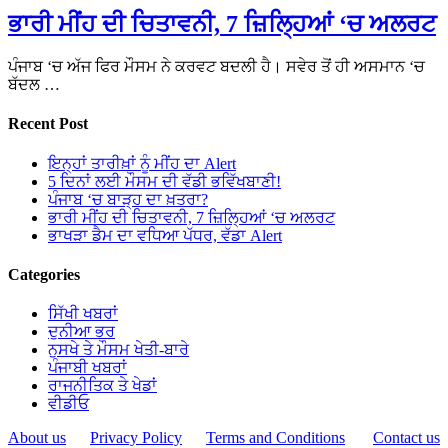
ਭਾਰੀ ਮੀਂਹ ਦੀ ਚਿਤਾਵਨੀ, 7 ਜ਼ਿਲ੍ਹਿਆਂ ‘ਚ ਅਲਰਟ
ਪੰਜਾਬ ‘ਚ ਅੱਜ ਫਿਰ ਮੌਸਮ ਨੇ ਕਰਵਟ ਬਦਲੀ ਹੈ। ਸਵੇਰ ਤੋਂ ਹੀ ਅਸਮਾਨ ‘ਚ
ਬੱਦਲ …
Recent Post
ਇਨ੍ਹਾਂ ਤਾਰੀਖ਼ਾਂ ਨੂੰ ਮੀਂਹ ਦਾ Alert
5 ਦਿਨਾਂ ਲਈ ਮੌਸਮ ਦੀ ਵੱਡੀ ਭਵਿੱਖਬਾਣੀ!
ਪੰਜਾਬ ‘ਚ ਬਾੜ੍ਹ ਦਾ ਖ਼ਤਰਾ?
ਭਾਰੀ ਮੀਂਹ ਦੀ ਚਿਤਾਵਨੀ, 7 ਜ਼ਿਲ੍ਹਿਆਂ ‘ਚ ਅਲਰਟ
ਭਾਖੜਾ ਡੈਮ ਦਾ ਵਧਿਆ ਪੱਧਰ, ਵੱਡਾ Alert
Categories
ਸਿੱਖੀ ਖਬਰਾਂ
ਦੁਨੀਆ ਭਰ
ਨੁਸਖੇ ਤੇ ਮੌਸਮ ਖੇਤੀ-ਬਾਰੇ
ਪੰਜਾਬੀ ਖਬਰਾਂ
ਰਾਜਨੀਤਿਕ ਤੇ ਖੇਡਾਂ
ਵੀਡੀਓ
About us
Privacy Policy
Terms and Conditions
Contact us