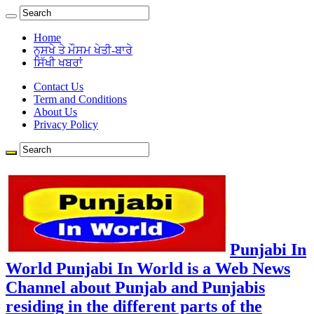
Home
ਨੁਸਖੇ ਤੇ ਮੌਸਮ ਖੇਤੀ-ਬਾਰੇ
ਸਿੱਖੀ ਖਬਰਾਂ
Contact Us
Term and Conditions
About Us
Privacy Policy
Punjabi In
World Punjabi In World is a Web News
Channel about Punjab and Punjabis
residing in the different parts of the