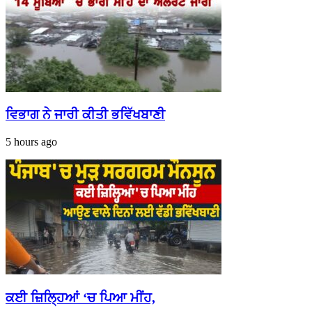
ਵਿਭਾਗ ਨੇ ਜਾਰੀ ਕੀਤੀ ਭਵਿੱਖਬਾਣੀ
5 hours ago
ਕਈ ਜ਼ਿਲ੍ਹਿਆਂ ‘ਚ ਪਿਆ ਮੀਂਹ,