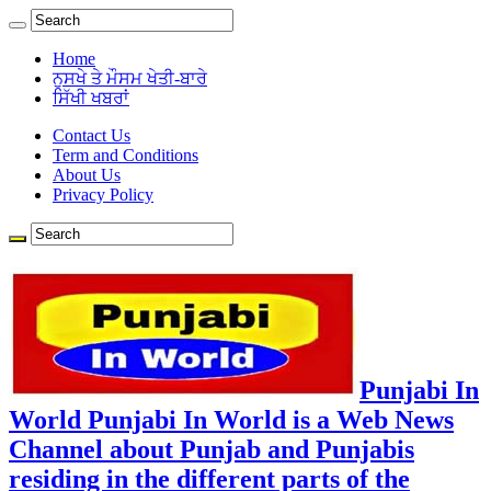
Home
ਨੁਸਖੇ ਤੇ ਮੌਸਮ ਖੇਤੀ-ਬਾਰੇ
ਸਿੱਖੀ ਖਬਰਾਂ
Contact Us
Term and Conditions
About Us
Privacy Policy
Punjabi In
World Punjabi In World is a Web News
Channel about Punjab and Punjabis
residing in the different parts of the