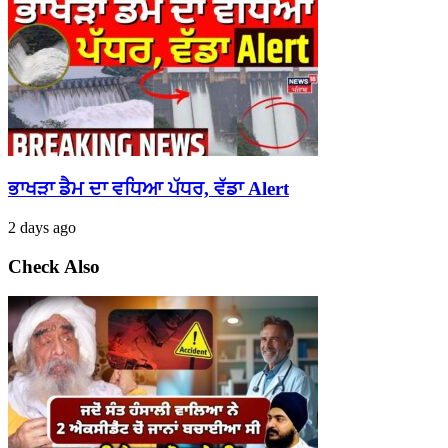
ਭਾਖੜਾ ਡੈਮ ਦਾ ਵਧਿਆ ਪੱਧਰ, ਵੱਡਾ Alert
2 days ago
Check Also