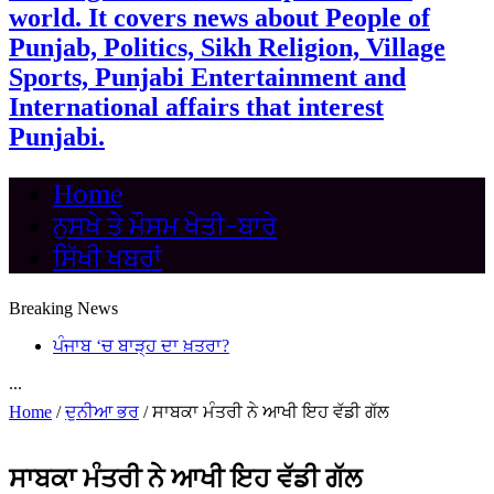
world. It covers news about People of
Punjab, Politics, Sikh Religion, Village
Sports, Punjabi Entertainment and
International affairs that interest
Punjabi.
Home
ਨੁਸਖੇ ਤੇ ਮੌਸਮ ਖੇਤੀ-ਬਾਰੇ
ਸਿੱਖੀ ਖਬਰਾਂ
Breaking News
ਪੰਜਾਬ ‘ਚ ਬਾੜ੍ਹ ਦਾ ਖ਼ਤਰਾ?
...
Home
/
ਦੁਨੀਆ ਭਰ
/
ਸਾਬਕਾ ਮੰਤਰੀ ਨੇ ਆਖੀ ਇਹ ਵੱਡੀ ਗੱਲ
ਸਾਬਕਾ ਮੰਤਰੀ ਨੇ ਆਖੀ ਇਹ ਵੱਡੀ ਗੱਲ