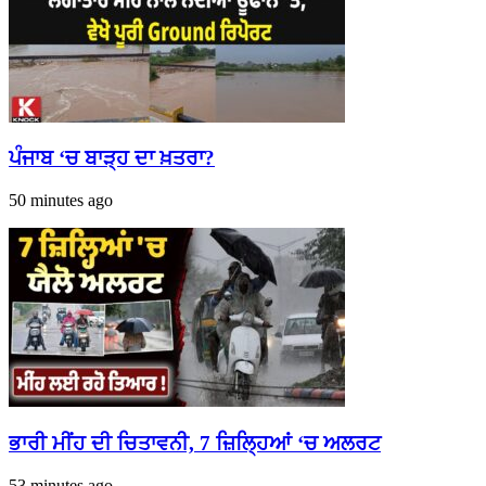
ਪੰਜਾਬ ‘ਚ ਬਾੜ੍ਹ ਦਾ ਖ਼ਤਰਾ?
50 minutes ago
ਭਾਰੀ ਮੀਂਹ ਦੀ ਚਿਤਾਵਨੀ, 7 ਜ਼ਿਲ੍ਹਿਆਂ ‘ਚ ਅਲਰਟ
53 minutes ago