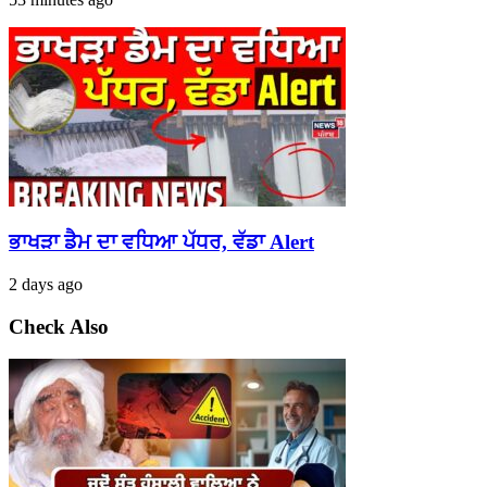
ਭਾਖੜਾ ਡੈਮ ਦਾ ਵਧਿਆ ਪੱਧਰ, ਵੱਡਾ Alert
2 days ago
Check Also