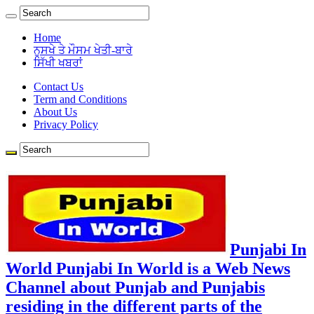
Home
ਨੁਸਖੇ ਤੇ ਮੌਸਮ ਖੇਤੀ-ਬਾਰੇ
ਸਿੱਖੀ ਖਬਰਾਂ
Contact Us
Term and Conditions
About Us
Privacy Policy
Punjabi In
World Punjabi In World is a Web News
Channel about Punjab and Punjabis
residing in the different parts of the