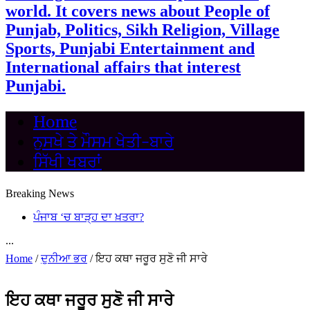
world. It covers news about People of
Punjab, Politics, Sikh Religion, Village
Sports, Punjabi Entertainment and
International affairs that interest
Punjabi.
Home
ਨੁਸਖੇ ਤੇ ਮੌਸਮ ਖੇਤੀ-ਬਾਰੇ
ਸਿੱਖੀ ਖਬਰਾਂ
Breaking News
ਪੰਜਾਬ ‘ਚ ਬਾੜ੍ਹ ਦਾ ਖ਼ਤਰਾ?
...
Home
/
ਦੁਨੀਆ ਭਰ
/
ਇਹ ਕਥਾ ਜਰੂਰ ਸੁਣੋ ਜੀ ਸਾਰੇ
ਇਹ ਕਥਾ ਜਰੂਰ ਸੁਣੋ ਜੀ ਸਾਰੇ