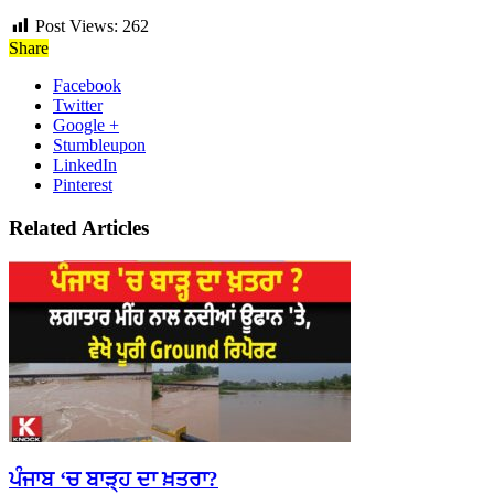
Post Views:
262
Share
Facebook
Twitter
Google +
Stumbleupon
LinkedIn
Pinterest
Related Articles
ਪੰਜਾਬ ‘ਚ ਬਾੜ੍ਹ ਦਾ ਖ਼ਤਰਾ?