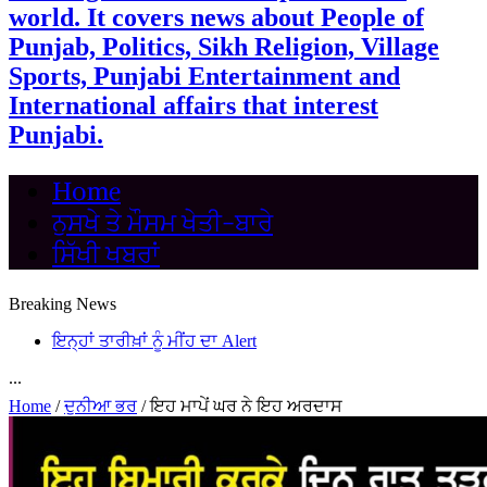
world. It covers news about People of
Punjab, Politics, Sikh Religion, Village
Sports, Punjabi Entertainment and
International affairs that interest
Punjabi.
Home
ਨੁਸਖੇ ਤੇ ਮੌਸਮ ਖੇਤੀ-ਬਾਰੇ
ਸਿੱਖੀ ਖਬਰਾਂ
Breaking News
ਇਨ੍ਹਾਂ ਤਾਰੀਖ਼ਾਂ ਨੂੰ ਮੀਂਹ ਦਾ Alert
...
Home
/
ਦੁਨੀਆ ਭਰ
/
ਇਹ ਮਾਪੇਂ ਘਰ ਨੇ ਇਹ ਅਰਦਾਸ