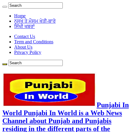
Home
ਨੁਸਖੇ ਤੇ ਮੌਸਮ ਖੇਤੀ-ਬਾਰੇ
ਸਿੱਖੀ ਖਬਰਾਂ
Contact Us
Term and Conditions
About Us
Privacy Policy
Punjabi In
World Punjabi In World is a Web News
Channel about Punjab and Punjabis
residing in the different parts of the