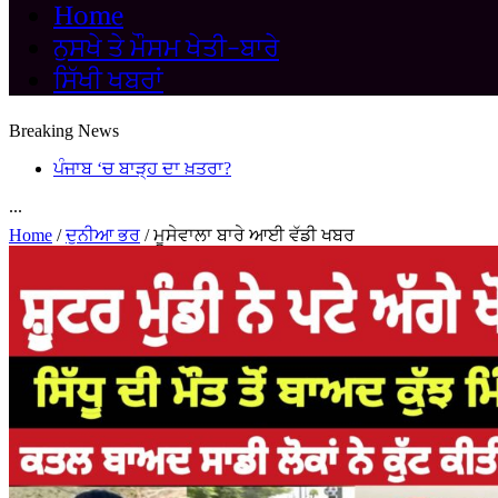
Home
ਨੁਸਖੇ ਤੇ ਮੌਸਮ ਖੇਤੀ-ਬਾਰੇ
ਸਿੱਖੀ ਖਬਰਾਂ
Breaking News
ਪੰਜਾਬ ‘ਚ ਬਾੜ੍ਹ ਦਾ ਖ਼ਤਰਾ?
...
Home
/
ਦੁਨੀਆ ਭਰ
/
ਮੂਸੇਵਾਲਾ ਬਾਰੇ ਆਈ ਵੱਡੀ ਖਬਰ