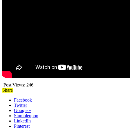
Post Views:
246
Share
Facebook
Twitter
Google +
Stumbleupon
LinkedIn
Pinterest