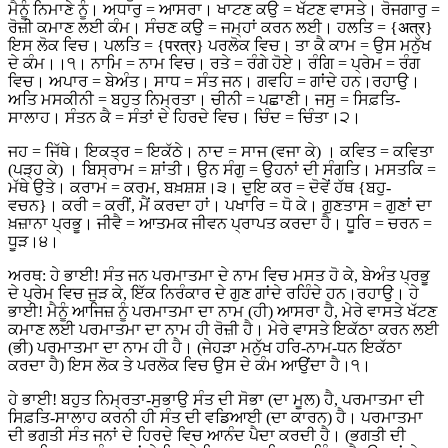
ਮੈਨੂੰ ਨਿਮਾਣੇ ਨੂੰ। ਅਧਾਰੁ = ਆਸਰਾ। ਖਾਟਣ ਕਉ = ਖੱਟਣ ਵਾਸਤੇ। ਰੋਜਗਾਰੁ =
ਰੋਜ਼ੀ ਕਮਾਣ ਲਈ ਕੰਮ। ਸੰਚਣ ਕਉ = ਜਮ੍ਹਾਂ ਕਰਨ ਲਈ। ਹਲਤਿ = {अत्र}
ਇਸ ਲੋਕ ਵਿਚ। ਪਲਤਿ = {परत्र} ਪਰਲੋਕ ਵਿਚ। ਤਾ ਕੈ ਕਾਮ = ਉਸ ਮਨੁੱਖ
ਦੇ ਕੰਮ।।੧। ਨਾਮਿ = ਨਾਮ ਵਿਚ। ਰਤੇ = ਰੰਗੇ ਹੋਏ। ਰੰਗਿ = ਪ੍ਰੇਮ = ਰੰਗ
ਵਿਚ। ਅਪਾਰ = ਬੇਅੰਤ। ਸਾਧ = ਸੰਤ ਜਨ। ਗਵਹਿ = ਗਾਂਦੇ ਹਨ।ਰਹਾਉ।
ਅਤਿ ਮਸਕੀਨੀ = ਬਹੁਤ ਨਿਮ੍ਰਤਾ। ਚੀਨੀ = ਪਛਾਣੀ। ਜਸੁ = ਸਿਫ਼ਤਿ-
ਸਾਲਾਹ। ਸੰਤਨ ਕੈ = ਸੰਤਾਂ ਦੇ ਹਿਰਦੇ ਵਿਚ। ਚਿੰਦ = ਚਿੰਤਾ।੨।
ਜਹ = ਜਿੱਥੇ। ਇਕਤ੍ਰ = ਇਕੱਠੇ। ਨਾਦ = ਸਾਜ (ਵਜਾ ਕੇ) । ਕਵਿਤ = ਕਵਿਤਾ
(ਪੜ੍ਹ ਕੇ) । ਬਿਸ੍ਰਾਮ = ਸ਼ਾਂਤੀ। ਉਨ ਸੰਗੁ = ਉਹਨਾਂ ਦੀ ਸੰਗਤਿ। ਮਸਤਕਿ =
ਮੱਥੇ ਉਤੇ। ਕਰਾਮ = ਕਰਮ, ਬਖ਼ਸ਼ਸ਼।੩। ਦੁਇ ਕਰ = ਦੋਵੇਂ ਹੱਥ {ਬਹੁ-
ਵਚਨ}। ਕਰੀ = ਕਰੀਂ, ਮੈਂ ਕਰਦਾ ਹਾਂ। ਪਖਾਰਿ = ਧੋ ਕੇ। ਗੁਣਤਾਸ = ਗੁਣਾਂ ਦਾ
ਖ਼ਜ਼ਾਨਾ ਪ੍ਰਭੂ। ਜੀਵੈ = ਆਤਮਕ ਜੀਵਨ ਪ੍ਰਾਪਤ ਕਰਦਾ ਹੈ। ਧੂਰਿ = ਚਰਨ =
ਧੂੜ।੪।
ਅਰਥ: ਹੇ ਭਾਈ! ਸੰਤ ਜਨ ਪਰਮਾਤਮਾ ਦੇ ਨਾਮ ਵਿਚ ਮਸਤ ਹੋ ਕੇ, ਬੇਅੰਤ ਪ੍ਰਭੂ
ਦੇ ਪ੍ਰੇਮ ਵਿਚ ਜੁੜ ਕੇ, ਇੱਕ ਨਿਰੰਕਾਰ ਦੇ ਗੁਣ ਗਾਂਦੇ ਰਹਿੰਦੇ ਹਨ।ਰਹਾਉ। ਹੇ
ਭਾਈ! ਮੈਨੂੰ ਆਜਿਜ਼ ਨੂੰ ਪਰਮਾਤਮਾ ਦਾ ਨਾਮ (ਹੀ) ਆਸਰਾ ਹੈ, ਮੇਰੇ ਵਾਸਤੇ ਖੱਟਣ
ਕਮਾਣ ਲਈ ਪਰਮਾਤਮਾ ਦਾ ਨਾਮ ਹੀ ਰੋਜ਼ੀ ਹੈ। ਮੇਰੇ ਵਾਸਤੇ ਇਕੱਠਾ ਕਰਨ ਲਈ
(ਭੀ) ਪਰਮਾਤਮਾ ਦਾ ਨਾਮ ਹੀ ਹੈ। (ਜੇਹੜਾ ਮਨੁੱਖ ਹਰਿ-ਨਾਮ-ਧਨ ਇਕੱਠਾ
ਕਰਦਾ ਹੈ) ਇਸ ਲੋਕ ਤੇ ਪਰਲੋਕ ਵਿਚ ਉਸ ਦੇ ਕੰਮ ਆਉਂਦਾ ਹੈ।੧।
ਹੇ ਭਾਈ! ਬਹੁਤ ਨਿਮ੍ਰਤਾ-ਸੁਭਾਉ ਸੰਤ ਦੀ ਸੋਭਾ (ਦਾ ਮੂਲ) ਹੈ, ਪਰਮਾਤਮਾ ਦੀ
ਸਿਫ਼ਤਿ-ਸਾਲਾਹ ਕਰਨੀ ਹੀ ਸੰਤ ਦੀ ਵਡਿਆਈ (ਦਾ ਕਾਰਨ) ਹੈ। ਪਰਮਾਤਮਾ
ਦੀ ਭਗਤੀ ਸੰਤ ਜਨਾਂ ਦੇ ਹਿਰਦੇ ਵਿਚ ਆਨੰਦ ਪੈਦਾ ਕਰਦੀ ਹੈ। (ਭਗਤੀ ਦੀ