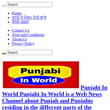
Home
ਨੁਸਖੇ ਤੇ ਮੌਸਮ ਖੇਤੀ-ਬਾਰੇ
ਸਿੱਖੀ ਖਬਰਾਂ
Contact Us
Term and Conditions
About Us
Privacy Policy
Punjabi In
World Punjabi In World is a Web News
Channel about Punjab and Punjabis
residing in the different parts of the