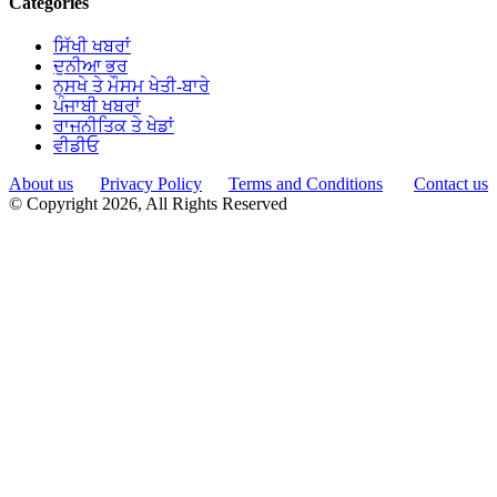
Categories
ਸਿੱਖੀ ਖਬਰਾਂ
ਦੁਨੀਆ ਭਰ
ਨੁਸਖੇ ਤੇ ਮੌਸਮ ਖੇਤੀ-ਬਾਰੇ
ਪੰਜਾਬੀ ਖਬਰਾਂ
ਰਾਜਨੀਤਿਕ ਤੇ ਖੇਡਾਂ
ਵੀਡੀਓ
About us
Privacy Policy
Terms and Conditions
Contact us
© Copyright 2026, All Rights Reserved