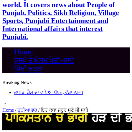
world. It covers news about People of
Punjab, Politics, Sikh Religion, Village
Sports, Punjabi Entertainment and
International affairs that interest
Punjabi.
Home
ਨੁਸਖੇ ਤੇ ਮੌਸਮ ਖੇਤੀ-ਬਾਰੇ
ਸਿੱਖੀ ਖਬਰਾਂ
Breaking News
ਭਾਖੜਾ ਡੈਮ ਦਾ ਵਧਿਆ ਪੱਧਰ, ਵੱਡਾ Alert
...
Home
/
ਦੁਨੀਆ ਭਰ
/
ਇਹ ਕਥਾ ਜਰੂਰ ਸੁਣੋ ਜੀ ਸਾਰੇ