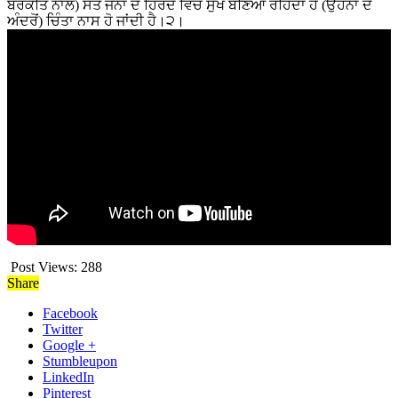
ਬਰਕਤਿ ਨਾਲ) ਸੰਤ ਜਨਾਂ ਦੇ ਹਿਰਦੇ ਵਿਚ ਸੁਖ ਬਣਿਆ ਰਹਿੰਦਾ ਹੈ (ਉਹਨਾਂ ਦੇ
ਅੰਦਰੋਂ) ਚਿੰਤਾ ਨਾਸ ਹੋ ਜਾਂਦੀ ਹੈ।੨।
Post Views:
288
Share
Facebook
Twitter
Google +
Stumbleupon
LinkedIn
Pinterest