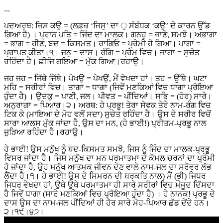
...
ਪਦਅਰਥ: ਜਿਸ ਕਉ = (ਲਫ਼ਜ਼ ‘ਜਿਸੁ’ ਦਾ ੁ ਸੰਬੰਧਕ ‘ਕਉ’ ਦੇ ਕਾਰਨ ਉੱਡ
ਗਿਆ ਹੈ) । ਪ੍ਰਾਨ ਪਤਿ = ਜਿੰਦ ਦਾ ਮਾਲਕ। ਗਨਹੁ = ਜਾਣੋ, ਸਮਝੋ। ਅਭਾਗਾ
= ਭਾਗ = ਹੀਣ, ਬਦ = ਕਿਸਮਤ। ਰਾਗਿਓ = ਪ੍ਰੇਮੀ ਹੋ ਗਿਆ। ਪਾਗਾ =
ਪ੍ਰਾਪਤ ਕੀਤਾ।੧। ਜਨੁ = ਦਾਸ। ਰੰਗਿ = ਪ੍ਰੇਮ ਵਿਚ। ਜਾਗਾ = ਸੁਚੇਤ
ਰਹਿੰਦਾ ਹੈ। ਛੀਜਿ ਗਇਆ = ਮੁੱਕ ਗਿਆ।ਰਹਾਉ।
ਜਹ ਜਹ = ਜਿੱਥੇ ਜਿੱਥੇ। ਪੇਖਉ = ਪੇਖਉਂ, ਮੈਂ ਵੇਖਦਾ ਹਾਂ। ਤਹ = ਉੱਥੇ। ਘਟਾ
ਮਹਿ = ਸਰੀਰਾਂ ਵਿਚ। ਤਾਗਾ = ਧਾਗਾ (ਜਿਵੇਂ ਮਣਕਿਆਂ ਵਿਚ ਧਾਗਾ ਪ੍ਰੋਇਆ
ਹੁੰਦਾ ਹੈ) । ਉਦਕੁ = ਪਾਣੀ, ਜਲ। ਪੀਵਤ = ਪੀਂਦਿਆਂ। ਸਭਿ = (ਹੋਰ) ਸਾਰੇ।
ਅਨੁਰਾਗਾ = ਪਿਆਰ।੨। ਅਰਥ: ਹੇ ਪ੍ਰਭੂ! ਤੇਰਾ ਸੇਵਕ ਤੇਰੇ ਨਾਮ-ਰੰਗ ਵਿਚ
ਟਿਕ ਕੇ (ਮਾਇਆ ਦੇ ਮੋਹ ਵਲੋਂ ਸਦਾ) ਸੁਚੇਤ ਰਹਿੰਦਾ ਹੈ। ਉਸ ਦੇ ਸਰੀਰ ਵਿਚੋਂ
ਸਾਰਾ ਆਲਸ ਮੁੱਕ ਜਾਂਦਾ ਹੈ, ਉਸ ਦਾ ਮਨ, (ਹੇ ਭਾਈ!) ਪ੍ਰੀਤਮ-ਪ੍ਰਭੂ ਨਾਲ
ਜੁੜਿਆ ਰਹਿੰਦਾ ਹੈ।ਰਹਾਉ।
ਹੇ ਭਾਈ! ਉਸ ਮਨੁੱਖ ਨੂੰ ਬਦ-ਕਿਸਮਤ ਸਮਝੋ, ਜਿਸ ਨੂੰ ਜਿੰਦ ਦਾ ਮਾਲਕ-ਪ੍ਰਭੂ
ਵਿਸਰ ਜਾਂਦਾ ਹੈ। ਜਿਸ ਮਨੁੱਖ ਦਾ ਮਨ ਪਰਮਾਤਮਾ ਦੇ ਕੋਮਲ ਚਰਨਾਂ ਦਾ ਪ੍ਰੇਮੀ
ਹੋ ਜਾਂਦਾ ਹੈ, ਉਹ ਮਨੁੱਖ ਆਤਮਕ ਜੀਵਨ ਦੇਣ ਵਾਲੇ ਨਾਮ-ਜਲ ਦਾ ਸਰੋਵਰ ਲੱਭ
ਲੈਂਦਾ ਹੈ।੧। ਹੇ ਭਾਈ! ਉਸ ਦੇ ਸਿਮਰਨ ਦੀ ਬਰਕਤਿ ਨਾਲ) ਮੈਂ (ਭੀ) ਜਿਧਰ
ਜਿਧਰ ਵੇਖਦਾ ਹਾਂ, ਉਥੇ ਉਥੇ ਪਰਮਾਤਮਾ ਹੀ ਸਾਰੇ ਸਰੀਰਾਂ ਵਿਚ ਮੌਜੂਦ ਦਿੱਸਦਾ
ਹੈ ਜਿਵੇਂ ਧਾਗਾ (ਸਾਰੇ ਮਣਕਿਆਂ ਵਿਚ ਪ੍ਰੋਇਆ ਹੁੰਦਾ ਹੈ) । ਹੇ ਨਾਨਕ! ਪ੍ਰਭੂ ਦੇ
ਦਾਸ ਉਸ ਦਾ ਨਾਮ-ਜਲ ਪੀਂਦਿਆਂ ਹੀ ਹੋਰ ਸਾਰੇ ਮੋਹ-ਪਿਆਰ ਛੱਡ ਦੇਂਦੇ ਹਨ।
੨।੧੯।੪੭।