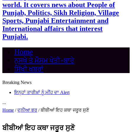
world. It covers news about People of
Punjab, Politics, Sikh Religion, Village
Sports, Punjabi Entertainment and
International affairs that interest
Punjabi.
Home
ਨੁਸਖੇ ਤੇ ਮੌਸਮ ਖੇਤੀ-ਬਾਰੇ
ਸਿੱਖੀ ਖਬਰਾਂ
Breaking News
ਇਨ੍ਹਾਂ ਤਾਰੀਖ਼ਾਂ ਨੂੰ ਮੀਂਹ ਦਾ Alert
...
Home
/
ਦੁਨੀਆ ਭਰ
/
ਬੀਬੀਆਂ ਇਹ ਕਥਾ ਜਰੂਰ ਸੁਣੋ
ਬੀਬੀਆਂ ਇਹ ਕਥਾ ਜਰੂਰ ਸੁਣੋ