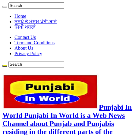
Home
ਨੁਸਖੇ ਤੇ ਮੌਸਮ ਖੇਤੀ-ਬਾਰੇ
ਸਿੱਖੀ ਖਬਰਾਂ
Contact Us
Term and Conditions
About Us
Privacy Policy
Punjabi In
World Punjabi In World is a Web News
Channel about Punjab and Punjabis
residing in the different parts of the