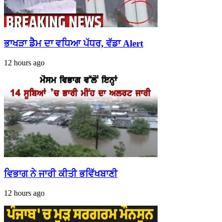
ਭਾਖੜਾ ਡੈਮ ਦਾ ਵਧਿਆ ਪੱਧਰ, ਵੱਡਾ Alert
12 hours ago
ਵਿਭਾਗ ਨੇ ਜਾਰੀ ਕੀਤੀ ਭਵਿੱਖਬਾਣੀ
12 hours ago