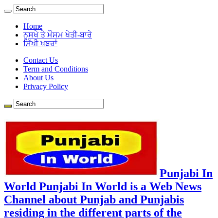
Home
ਨੁਸਖੇ ਤੇ ਮੌਸਮ ਖੇਤੀ-ਬਾਰੇ
ਸਿੱਖੀ ਖਬਰਾਂ
Contact Us
Term and Conditions
About Us
Privacy Policy
Punjabi In
World Punjabi In World is a Web News
Channel about Punjab and Punjabis
residing in the different parts of the