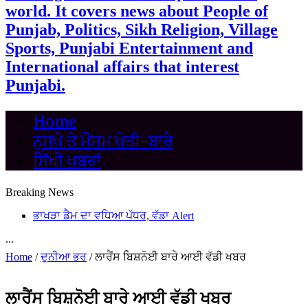
world. It covers news about People of
Punjab, Politics, Sikh Religion, Village
Sports, Punjabi Entertainment and
International affairs that interest
Punjabi.
Home
ਨੁਸਖੇ ਤੇ ਮੌਸਮ ਖੇਤੀ-ਬਾਰੇ
ਸਿੱਖੀ ਖਬਰਾਂ
Breaking News
ਭਾਖੜਾ ਡੈਮ ਦਾ ਵਧਿਆ ਪੱਧਰ, ਵੱਡਾ Alert
...
Home
/
ਦੁਨੀਆ ਭਰ
/
ਲਾਰੈਂਸ ਬਿਸ਼ਨੋਈ ਬਾਰੇ ਆਈ ਵੱਡੀ ਖਬਰ
ਲਾਰੈਂਸ ਬਿਸ਼ਨੋਈ ਬਾਰੇ ਆਈ ਵੱਡੀ ਖਬਰ