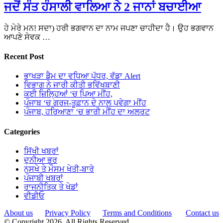
ਜਦੋਂ ਸੰਤ ਹੰਸਾਲੀ ਵਾਲਿਆ ਨੇ 2 ਜਾਨਾਂ ਬਚਾਈਆ
ਹੇ ਮੇਰੇ ਮਨ! ਸਦਾ) ਹਰੀ ਭਗਵਾਨ ਦਾ ਨਾਮ ਜਪਣਾ ਚਾਹੀਦਾ ਹੈ। ਉਹ ਭਗਵਾਨ
ਆਪਣੇ ਸੇਵਕ …
Recent Post
ਭਾਖੜਾ ਡੈਮ ਦਾ ਵਧਿਆ ਪੱਧਰ, ਵੱਡਾ Alert
ਵਿਭਾਗ ਨੇ ਜਾਰੀ ਕੀਤੀ ਭਵਿੱਖਬਾਣੀ
ਕਈ ਜ਼ਿਲ੍ਹਿਆਂ ‘ਚ ਪਿਆ ਮੀਂਹ,
ਪੰਜਾਬ ‘ਚ ਗਰਜ-ਤੂਫ਼ਾਨ ਦੇ ਨਾਲ ਪਵੇਗਾ ਮੀਂਹ
ਪੰਜਾਬ, ਹਰਿਆਣਾ ‘ਚ ਭਾਰੀ ਮੀਂਹ ਦਾ ਅਲਰਟ
Categories
ਸਿੱਖੀ ਖਬਰਾਂ
ਦੁਨੀਆ ਭਰ
ਨੁਸਖੇ ਤੇ ਮੌਸਮ ਖੇਤੀ-ਬਾਰੇ
ਪੰਜਾਬੀ ਖਬਰਾਂ
ਰਾਜਨੀਤਿਕ ਤੇ ਖੇਡਾਂ
ਵੀਡੀਓ
About us
Privacy Policy
Terms and Conditions
Contact us
© Copyright 2026, All Rights Reserved