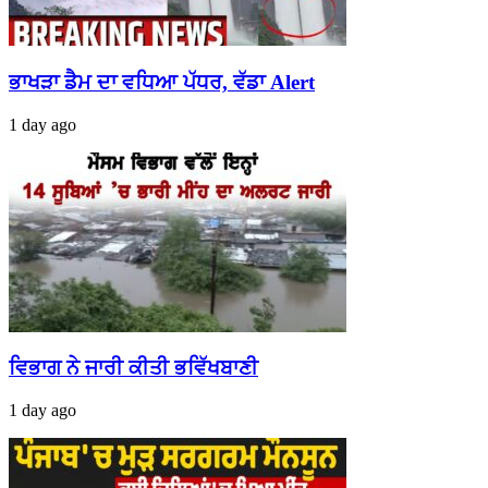
ਭਾਖੜਾ ਡੈਮ ਦਾ ਵਧਿਆ ਪੱਧਰ, ਵੱਡਾ Alert
1 day ago
ਵਿਭਾਗ ਨੇ ਜਾਰੀ ਕੀਤੀ ਭਵਿੱਖਬਾਣੀ
1 day ago