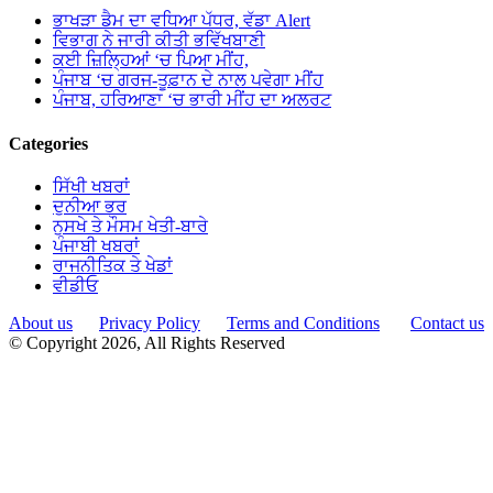
ਭਾਖੜਾ ਡੈਮ ਦਾ ਵਧਿਆ ਪੱਧਰ, ਵੱਡਾ Alert
ਵਿਭਾਗ ਨੇ ਜਾਰੀ ਕੀਤੀ ਭਵਿੱਖਬਾਣੀ
ਕਈ ਜ਼ਿਲ੍ਹਿਆਂ ‘ਚ ਪਿਆ ਮੀਂਹ,
ਪੰਜਾਬ ‘ਚ ਗਰਜ-ਤੂਫ਼ਾਨ ਦੇ ਨਾਲ ਪਵੇਗਾ ਮੀਂਹ
ਪੰਜਾਬ, ਹਰਿਆਣਾ ‘ਚ ਭਾਰੀ ਮੀਂਹ ਦਾ ਅਲਰਟ
Categories
ਸਿੱਖੀ ਖਬਰਾਂ
ਦੁਨੀਆ ਭਰ
ਨੁਸਖੇ ਤੇ ਮੌਸਮ ਖੇਤੀ-ਬਾਰੇ
ਪੰਜਾਬੀ ਖਬਰਾਂ
ਰਾਜਨੀਤਿਕ ਤੇ ਖੇਡਾਂ
ਵੀਡੀਓ
About us
Privacy Policy
Terms and Conditions
Contact us
© Copyright 2026, All Rights Reserved