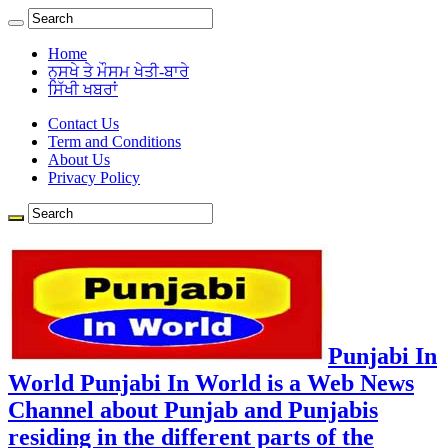
Home
ਨੁਸਖੇ ਤੇ ਮੌਸਮ ਖੇਤੀ-ਬਾਰੇ
ਸਿੱਖੀ ਖਬਰਾਂ
Contact Us
Term and Conditions
About Us
Privacy Policy
Punjabi In
World Punjabi In World is a Web News
Channel about Punjab and Punjabis
residing in the different parts of the