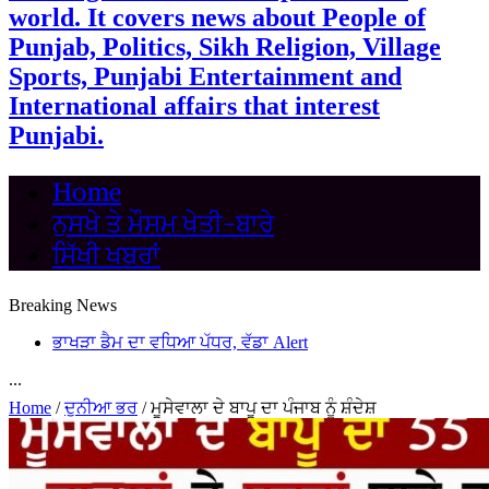
world. It covers news about People of
Punjab, Politics, Sikh Religion, Village
Sports, Punjabi Entertainment and
International affairs that interest
Punjabi.
Home
ਨੁਸਖੇ ਤੇ ਮੌਸਮ ਖੇਤੀ-ਬਾਰੇ
ਸਿੱਖੀ ਖਬਰਾਂ
Breaking News
ਭਾਖੜਾ ਡੈਮ ਦਾ ਵਧਿਆ ਪੱਧਰ, ਵੱਡਾ Alert
...
Home
/
ਦੁਨੀਆ ਭਰ
/
ਮੂਸੇਵਾਲਾ ਦੇ ਬਾਪੂ ਦਾ ਪੰਜਾਬ ਨੂੰ ਸ਼ੰਦੇਸ਼