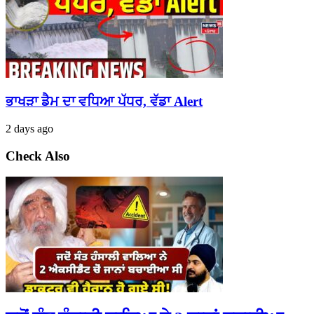
ਭਾਖੜਾ ਡੈਮ ਦਾ ਵਧਿਆ ਪੱਧਰ, ਵੱਡਾ Alert
2 days ago
Check Also