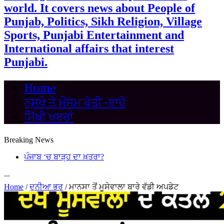
world. It covers news about People of
Punjab, Politics, Sikh Religion, Village
Sports, Punjabi Entertainment and
International affairs that interest
Punjabi.
Home
ਨੁਸਖੇ ਤੇ ਮੌਸਮ ਖੇਤੀ-ਬਾਰੇ
ਸਿੱਖੀ ਖਬਰਾਂ
Breaking News
ਪੰਜਾਬ ‘ਚ ਬਾੜ੍ਹ ਦਾ ਖ਼ਤਰਾ?
...
Home
/
ਦੁਨੀਆ ਭਰ
/
ਮਾਨਸਾ ਤੋਂ ਮੂਸੇਵਾਲਾ ਬਾਰੇ ਵੱਡੀ ਅਪਡੇਟ