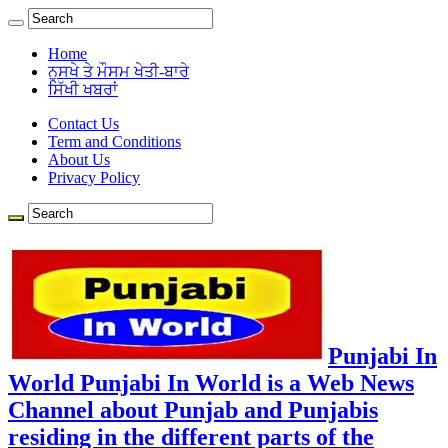
Home
ਨੁਸਖੇ ਤੇ ਮੌਸਮ ਖੇਤੀ-ਬਾਰੇ
ਸਿੱਖੀ ਖਬਰਾਂ
Contact Us
Term and Conditions
About Us
Privacy Policy
Punjabi In
World Punjabi In World is a Web News
Channel about Punjab and Punjabis
residing in the different parts of the