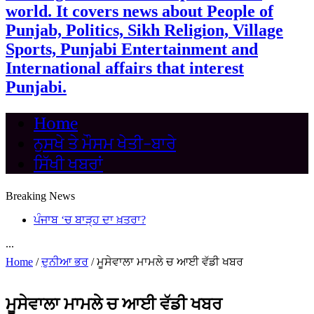
world. It covers news about People of
Punjab, Politics, Sikh Religion, Village
Sports, Punjabi Entertainment and
International affairs that interest
Punjabi.
Home
ਨੁਸਖੇ ਤੇ ਮੌਸਮ ਖੇਤੀ-ਬਾਰੇ
ਸਿੱਖੀ ਖਬਰਾਂ
Breaking News
ਪੰਜਾਬ ‘ਚ ਬਾੜ੍ਹ ਦਾ ਖ਼ਤਰਾ?
...
Home
/
ਦੁਨੀਆ ਭਰ
/
ਮੂਸੇਵਾਲਾ ਮਾਮਲੇ ਚ ਆਈ ਵੱਡੀ ਖਬਰ
ਮੂਸੇਵਾਲਾ ਮਾਮਲੇ ਚ ਆਈ ਵੱਡੀ ਖਬਰ