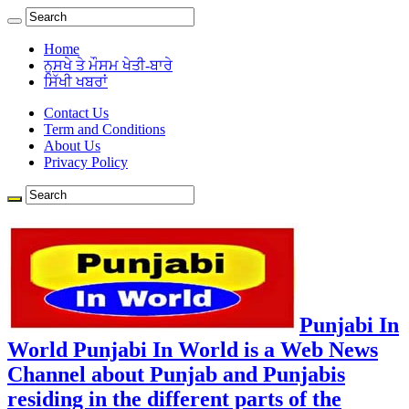
Home
ਨੁਸਖੇ ਤੇ ਮੌਸਮ ਖੇਤੀ-ਬਾਰੇ
ਸਿੱਖੀ ਖਬਰਾਂ
Contact Us
Term and Conditions
About Us
Privacy Policy
Punjabi In
World Punjabi In World is a Web News
Channel about Punjab and Punjabis
residing in the different parts of the