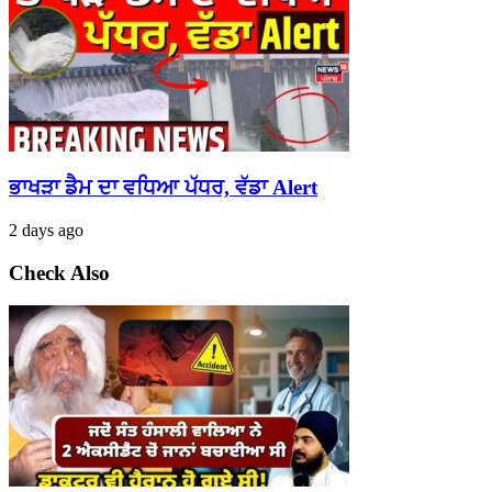
ਭਾਖੜਾ ਡੈਮ ਦਾ ਵਧਿਆ ਪੱਧਰ, ਵੱਡਾ Alert
2 days ago
Check Also