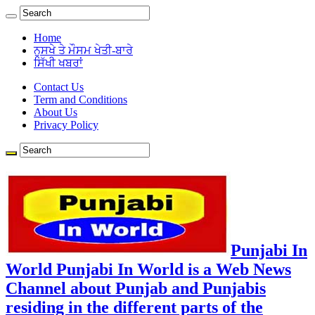
Home
ਨੁਸਖੇ ਤੇ ਮੌਸਮ ਖੇਤੀ-ਬਾਰੇ
ਸਿੱਖੀ ਖਬਰਾਂ
Contact Us
Term and Conditions
About Us
Privacy Policy
Punjabi In
World Punjabi In World is a Web News
Channel about Punjab and Punjabis
residing in the different parts of the