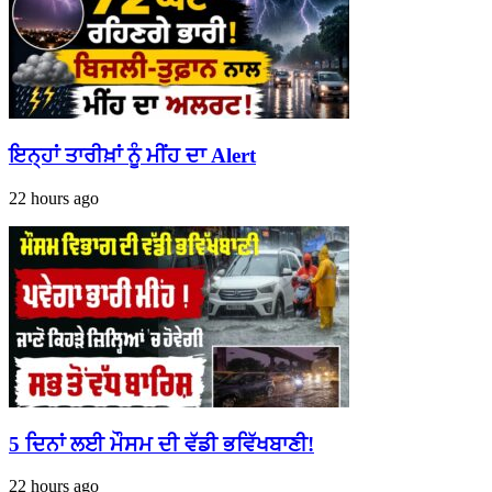
ਇਨ੍ਹਾਂ ਤਾਰੀਖ਼ਾਂ ਨੂੰ ਮੀਂਹ ਦਾ Alert
22 hours ago
5 ਦਿਨਾਂ ਲਈ ਮੌਸਮ ਦੀ ਵੱਡੀ ਭਵਿੱਖਬਾਣੀ!
22 hours ago