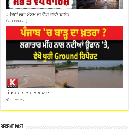
5 ਦਿਨਾਂ ਲਈ ਮੌਸਮ ਦੀ ਵੱਡੀ ਭਵਿੱਖਬਾਣੀ!
21 hours ago
ਪੰਜਾਬ ‘ਚ ਬਾੜ੍ਹ ਦਾ ਖ਼ਤਰਾ?
2 days ago
Recent Post