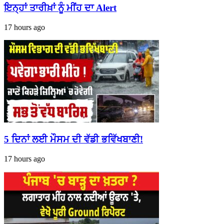
ਇਨ੍ਹਾਂ ਤਾਰੀਖ਼ਾਂ ਨੂੰ ਮੀਂਹ ਦਾ Alert
17 hours ago
5 ਦਿਨਾਂ ਲਈ ਮੌਸਮ ਦੀ ਵੱਡੀ ਭਵਿੱਖਬਾਣੀ!
17 hours ago