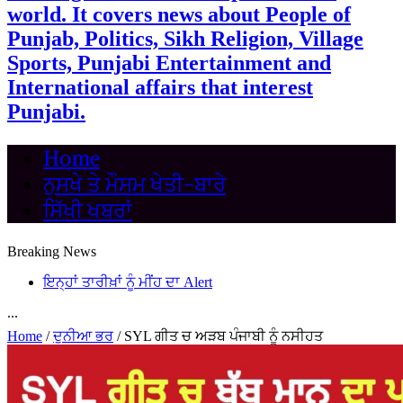
world. It covers news about People of
Punjab, Politics, Sikh Religion, Village
Sports, Punjabi Entertainment and
International affairs that interest
Punjabi.
Home
ਨੁਸਖੇ ਤੇ ਮੌਸਮ ਖੇਤੀ-ਬਾਰੇ
ਸਿੱਖੀ ਖਬਰਾਂ
Breaking News
ਇਨ੍ਹਾਂ ਤਾਰੀਖ਼ਾਂ ਨੂੰ ਮੀਂਹ ਦਾ Alert
...
Home
/
ਦੁਨੀਆ ਭਰ
/
SYL ਗੀਤ ਚ ਅੜਬ ਪੰਜਾਬੀ ਨੂੰ ਨਸੀਹਤ