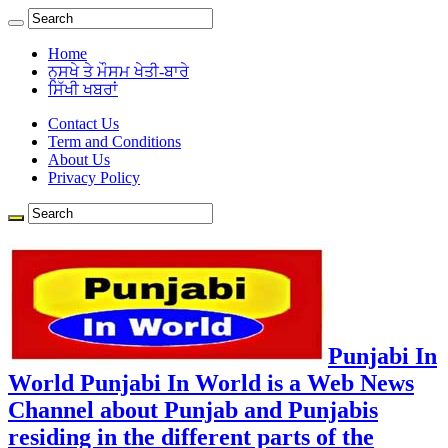
Home
ਨੁਸਖੇ ਤੇ ਮੌਸਮ ਖੇਤੀ-ਬਾਰੇ
ਸਿੱਖੀ ਖਬਰਾਂ
Contact Us
Term and Conditions
About Us
Privacy Policy
Punjabi In
World Punjabi In World is a Web News
Channel about Punjab and Punjabis
residing in the different parts of the