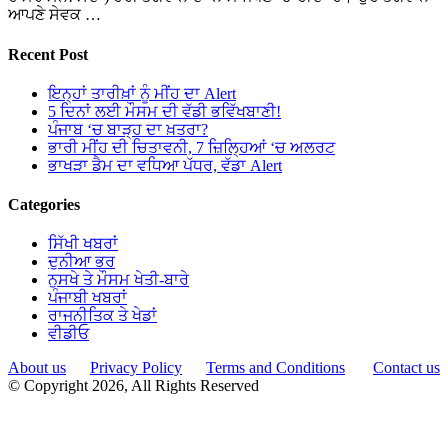
ਆਪਣੇ ਸੇਵਕ …
Recent Post
ਇਨ੍ਹਾਂ ਤਾਰੀਖ਼ਾਂ ਨੂੰ ਮੀਂਹ ਦਾ Alert
5 ਦਿਨਾਂ ਲਈ ਮੌਸਮ ਦੀ ਵੱਡੀ ਭਵਿੱਖਬਾਣੀ!
ਪੰਜਾਬ ‘ਚ ਬਾੜ੍ਹ ਦਾ ਖ਼ਤਰਾ?
ਭਾਰੀ ਮੀਂਹ ਦੀ ਚਿਤਾਵਨੀ, 7 ਜ਼ਿਲ੍ਹਿਆਂ ‘ਚ ਅਲਰਟ
ਭਾਖੜਾ ਡੈਮ ਦਾ ਵਧਿਆ ਪੱਧਰ, ਵੱਡਾ Alert
Categories
ਸਿੱਖੀ ਖਬਰਾਂ
ਦੁਨੀਆ ਭਰ
ਨੁਸਖੇ ਤੇ ਮੌਸਮ ਖੇਤੀ-ਬਾਰੇ
ਪੰਜਾਬੀ ਖਬਰਾਂ
ਰਾਜਨੀਤਿਕ ਤੇ ਖੇਡਾਂ
ਵੀਡੀਓ
About us
Privacy Policy
Terms and Conditions
Contact us
© Copyright 2026, All Rights Reserved