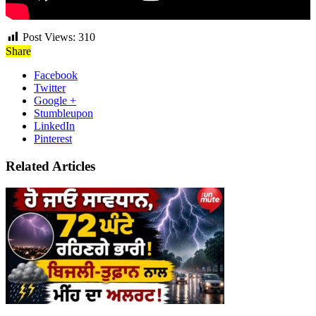
Post Views:
310
Share
Facebook
Twitter
Google +
Stumbleupon
LinkedIn
Pinterest
Related Articles