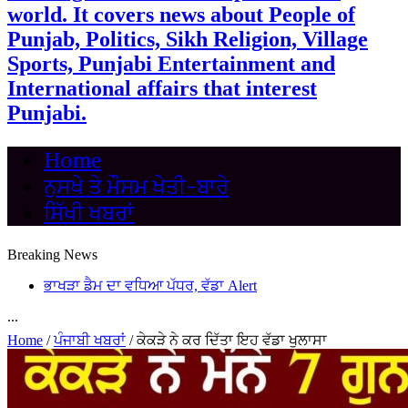
world. It covers news about People of
Punjab, Politics, Sikh Religion, Village
Sports, Punjabi Entertainment and
International affairs that interest
Punjabi.
Home
ਨੁਸਖੇ ਤੇ ਮੌਸਮ ਖੇਤੀ-ਬਾਰੇ
ਸਿੱਖੀ ਖਬਰਾਂ
Breaking News
ਭਾਖੜਾ ਡੈਮ ਦਾ ਵਧਿਆ ਪੱਧਰ, ਵੱਡਾ Alert
...
Home
/
ਪੰਜਾਬੀ ਖਬਰਾਂ
/
ਕੇਕੜੇ ਨੇ ਕਰ ਦਿੱਤਾ ਇਹ ਵੱਡਾ ਖੁਲਾਸਾ