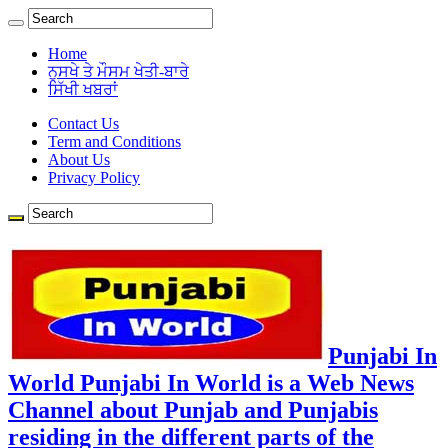
Home
ਨੁਸਖੇ ਤੇ ਮੌਸਮ ਖੇਤੀ-ਬਾਰੇ
ਸਿੱਖੀ ਖਬਰਾਂ
Contact Us
Term and Conditions
About Us
Privacy Policy
Punjabi In
World Punjabi In World is a Web News
Channel about Punjab and Punjabis
residing in the different parts of the