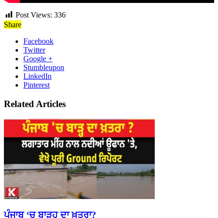
Post Views:
336
Share
Facebook
Twitter
Google +
Stumbleupon
LinkedIn
Pinterest
Related Articles
ਪੰਜਾਬ ‘ਚ ਬਾੜ੍ਹ ਦਾ ਖ਼ਤਰਾ?