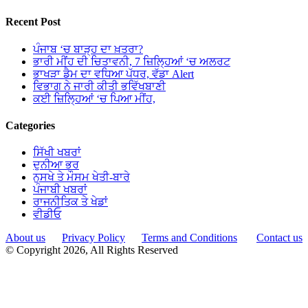
Recent Post
ਪੰਜਾਬ ‘ਚ ਬਾੜ੍ਹ ਦਾ ਖ਼ਤਰਾ?
ਭਾਰੀ ਮੀਂਹ ਦੀ ਚਿਤਾਵਨੀ, 7 ਜ਼ਿਲ੍ਹਿਆਂ ‘ਚ ਅਲਰਟ
ਭਾਖੜਾ ਡੈਮ ਦਾ ਵਧਿਆ ਪੱਧਰ, ਵੱਡਾ Alert
ਵਿਭਾਗ ਨੇ ਜਾਰੀ ਕੀਤੀ ਭਵਿੱਖਬਾਣੀ
ਕਈ ਜ਼ਿਲ੍ਹਿਆਂ ‘ਚ ਪਿਆ ਮੀਂਹ,
Categories
ਸਿੱਖੀ ਖਬਰਾਂ
ਦੁਨੀਆ ਭਰ
ਨੁਸਖੇ ਤੇ ਮੌਸਮ ਖੇਤੀ-ਬਾਰੇ
ਪੰਜਾਬੀ ਖਬਰਾਂ
ਰਾਜਨੀਤਿਕ ਤੇ ਖੇਡਾਂ
ਵੀਡੀਓ
About us
Privacy Policy
Terms and Conditions
Contact us
© Copyright 2026, All Rights Reserved