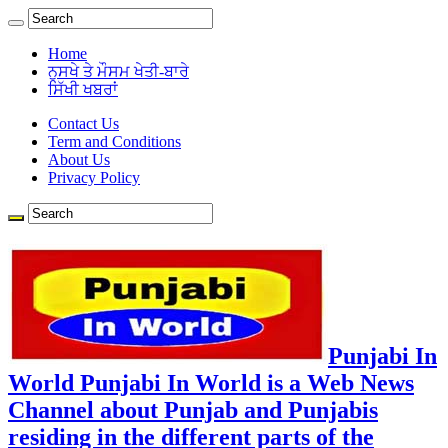
Home
ਨੁਸਖੇ ਤੇ ਮੌਸਮ ਖੇਤੀ-ਬਾਰੇ
ਸਿੱਖੀ ਖਬਰਾਂ
Contact Us
Term and Conditions
About Us
Privacy Policy
Punjabi In
World Punjabi In World is a Web News
Channel about Punjab and Punjabis
residing in the different parts of the