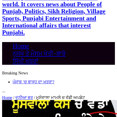
world. It covers news about People of
Punjab, Politics, Sikh Religion, Village
Sports, Punjabi Entertainment and
International affairs that interest
Punjabi.
Home
ਨੁਸਖੇ ਤੇ ਮੌਸਮ ਖੇਤੀ-ਬਾਰੇ
ਸਿੱਖੀ ਖਬਰਾਂ
Breaking News
ਪੰਜਾਬ ‘ਚ ਬਾੜ੍ਹ ਦਾ ਖ਼ਤਰਾ?
...
Home
/
ਦੁਨੀਆ ਭਰ
/
ਮੂਸੇਵਾਲਾ ਮਾਮਲੇ ਚ ਵੱਡੀ ਅਪਡੇਟ