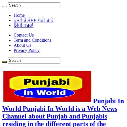
Home
ਨੁਸਖੇ ਤੇ ਮੌਸਮ ਖੇਤੀ-ਬਾਰੇ
ਸਿੱਖੀ ਖਬਰਾਂ
Contact Us
Term and Conditions
About Us
Privacy Policy
Punjabi In
World Punjabi In World is a Web News
Channel about Punjab and Punjabis
residing in the different parts of the