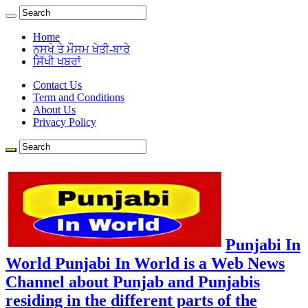
Home
ਨੁਸਖੇ ਤੇ ਮੌਸਮ ਖੇਤੀ-ਬਾਰੇ
ਸਿੱਖੀ ਖਬਰਾਂ
Contact Us
Term and Conditions
About Us
Privacy Policy
Punjabi In
World Punjabi In World is a Web News
Channel about Punjab and Punjabis
residing in the different parts of the