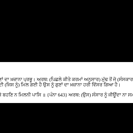
ਣਾਂ ਦਾ ਖ਼ਜ਼ਾਨਾ ਪ੍ਰਭੂ। ਅਰਥ: (ਪਿਛਲੇ ਕੀਤੇ ਕਰਮਾਂ ਅਨੁਸਾਰ) ਮੁੱਢ ਤੋਂ ਜੋ (ਸ
ੀ (ਜਿਸ ਨੂੰ) ਮਿਲ ਗਈ ਹੈ ਉਸ ਨੂੰ ਗੁਣਾਂ ਦਾ ਖ਼ਜ਼ਾਨਾ ਹਰੀ ਵਿੱਸਰ ਗਿਆ ਹੈ।
ਸੇ ਬਹਣਿ ਨ ਮਿਲਨੀ ਪਾਸਿ ॥ {ਪੰਨਾ 643} ਅਰਥ: (ਉਸ) ਸੰਸਾਰ ਨੂੰ ਜੀਊਂਦਾ ਨਾ ਸਮ