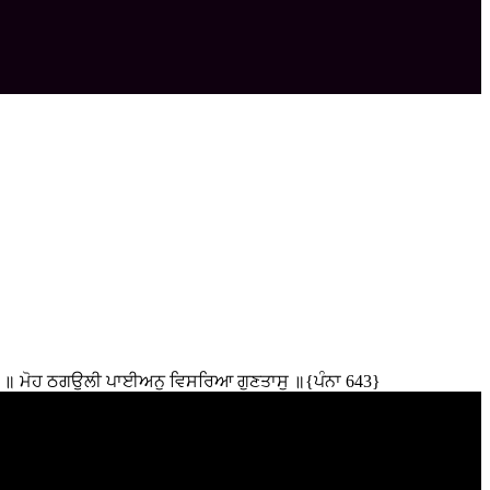
ਸੁ ॥ ਮੋਹ ਠਗਉਲੀ ਪਾਈਅਨੁ ਵਿਸਰਿਆ ਗੁਣਤਾਸੁ ॥{ਪੰਨਾ 643}