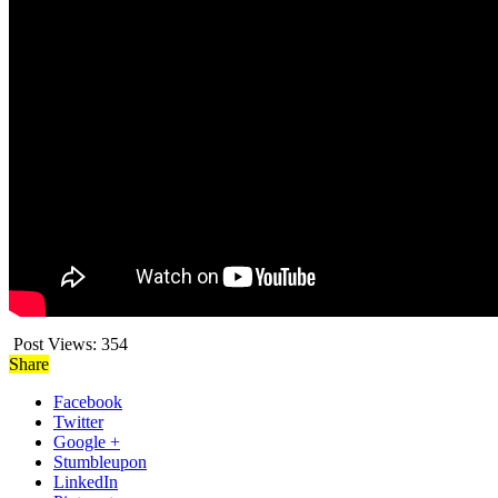
Post Views:
354
Share
Facebook
Twitter
Google +
Stumbleupon
LinkedIn