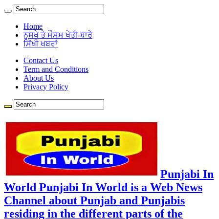
Home
ਨੁਸਖੇ ਤੇ ਮੌਸਮ ਖੇਤੀ-ਬਾਰੇ
ਸਿੱਖੀ ਖਬਰਾਂ
Contact Us
Term and Conditions
About Us
Privacy Policy
Punjabi In
World Punjabi In World is a Web News
Channel about Punjab and Punjabis
residing in the different parts of the